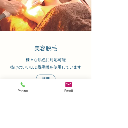
美容脱毛
様々な肌色に対応可能
抜けのいいLED
脱毛機を​使用​しています
詳細
Phone
Email
​お知らせ
----